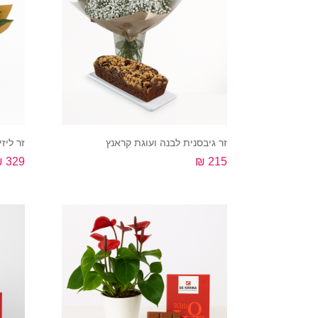
זר גיבסנית לבנה ועוגת קראנץ
זר ליז
329 ₪
215 ₪
קנה עכשיו