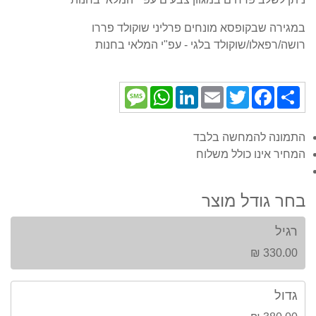
במגירה שבקופסא מונחים פרליני שוקולד פררו
רושה/רפאלו/שוקולד בלגי - עפ"י המלאי בחנות
Message
WhatsApp
LinkedIn
Email
Twitter
Facebook
Share
התמונה להמחשה בלבד
המחיר אינו כולל משלוח
בחר גודל מוצר
רגיל
330.00 ₪
גדול